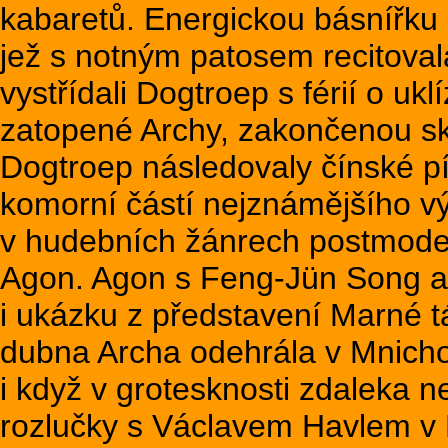
kabaretů. Energickou básnířk
jež s notným patosem recitoval
vystřídali Dogtroep s férií o uk
zatopené Archy, zakončenou s
Dogtroep následovaly čínské 
komorní částí nejznámějšího vý
v hudebních žánrech postmode
Agon. Agon s Feng-Jün Song a
i ukázku z představení Marné t
dubna Archa odehrála v Mnichov
i když v grotesknosti zdaleka 
rozlučky s Václavem Havlem v 