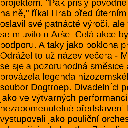
projektem. "Pak přišly povodně
na ně," říkal Hrab před útern
oslavil své patnácté výročí, al
se mluvilo o Arše. Celá akce byl
podporu. A taky jako poklona p
Odrážel to už název večera - M
se sjela pozoruhodná směsice 
provázela legenda nizozemskéh
soubor Dogtroep. Divadelníci p
jako ve výtvarných performancíc
nezapomenutelné představení 
vystupovali jako pouliční orches