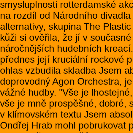
smysluplnosti rotterdamské akc
na rozdíl od Národního divadla 
alternativy, skupina The Plastic
kůži si ověřila, že jí v současn
náročnějších hudebních kreací. 
přednes její kruciální rockové 
ohlas vzbudila skladba Jsem ab
doprovodný Agon Orchestra, je
vážné hudby. "Vše je lhostejn
vše je mně prospěšné, dobré, sv
v klímovském textu Jsem absolu
Ondřej Hrab mohl pobrukovat p