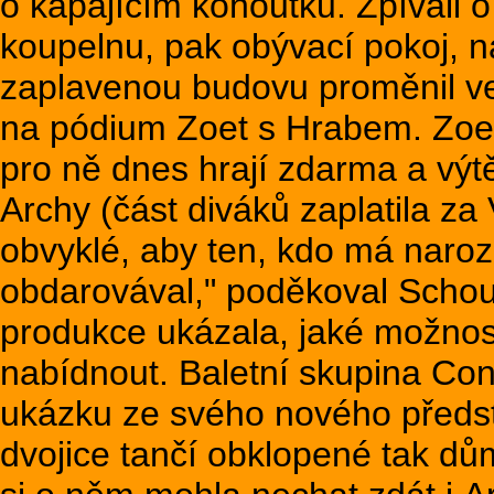
o kapajícím kohoutku. Zpívali o
koupelnu, pak obývací pokoj, 
zaplavenou budovu proměnil ve 
na pódium Zoet s Hrabem. Zoet
pro ně dnes hrají zdarma a vý
Archy (část diváků zaplatila za
obvyklé, aby ten, kdo má naro
obdarovával," poděkoval Schou
produkce ukázala, jaké možnost
nabídnout. Baletní skupina Co
ukázku ze svého nového předsta
dvojice tančí obklopené tak d