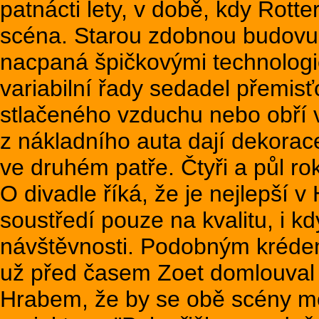
patnácti lety, v době, kdy Rot
scéna. Starou zdobnou budovu 
nacpaná špičkovými technologie
variabilní řady sedadel přemisť
stlačeného vzduchu nebo obří 
z nákladního auta dají dekorac
ve druhém patře. Čtyři a půl 
O divadle říká, že je nejlepší v
soustředí pouze na kvalitu, i k
návštěvnosti. Podobným krédem 
už před časem Zoet domlouval 
Hrabem, že by se obě scény mo