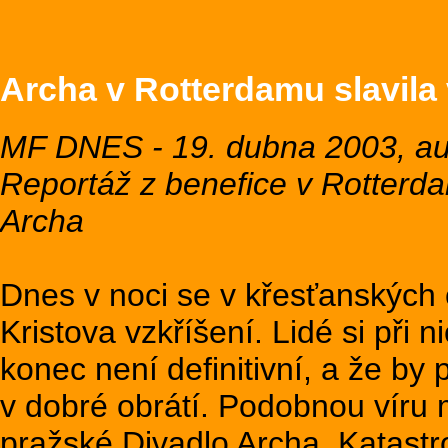
Archa v Rotterdamu slavila 
MF DNES - 19. dubna 2003, aut
Reportáž z benefice v Rotterd
Archa
Dnes v noci se v křesťanských 
Kristova vzkříšení. Lidé si při n
konec není definitivní, a že by 
v dobré obrátí. Podobnou víru
pražské Divadlo Archa. Katastr