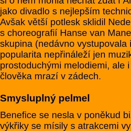
si o něm mohla nechat zdát i 
jako divadlo s nejlepším techn
Avšak větší potlesk sklidil Ne
s choreografií Hanse van Man
skupina (nedávno vystupovala i
popularita nepřináleží jen mu
prostoduchými melodiemi, ale i
člověka mrazí v zádech.
Smysluplný pelmel
Benefice se nesla v poněkud b
výkřiky se mísily s atrakcemi v