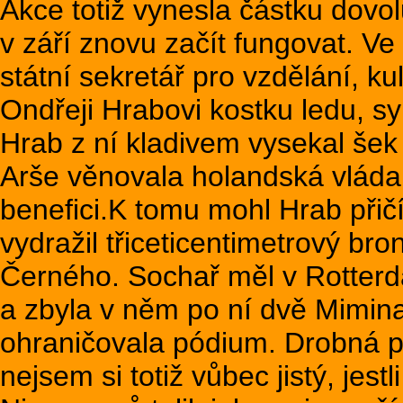
Akce totiž vynesla částku dovol
v září znovu začít fungovat. Ve
státní sekretář pro vzdělání, 
Ondřeji Hrabovi kostku ledu, s
Hrab z ní kladivem vysekal šek 
Arše věnovala holandská vláda
benefici.K tomu mohl Hrab přičíst
vydražil třiceticentimetrový bro
Černého. Sochař měl v Rotterda
a zbyla v něm po ní dvě Mimina
ohraničovala pódium. Drobná p
nejsem si totiž vůbec jistý, jes