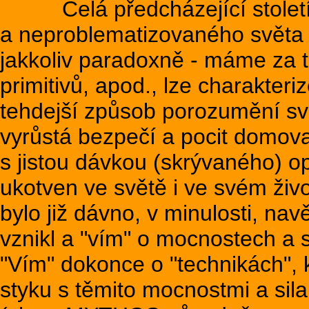
Celá předcházející století j
a neproblematizovaného světa 
jakkoliv paradoxně - máme za t
primitivů, apod., lze charakteriz
tehdejší způsob porozumění sv
vyrůstá bezpečí a pocit domova
s jistou dávkou (skrývaného) 
ukotven ve světě i ve svém živ
bylo již dávno, v minulosti, nav
vznikl a "vím" o mocnostech a s
"Vím" dokonce o "technikách", 
styku s těmito mocnostmi a sil