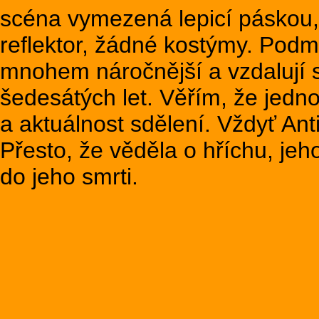
scéna vymezená lepicí páskou, 
reflektor, žádné kostýmy. Podm
mnohem náročnější a vzdalují 
šedesátých let. Věřím, že jedno
a aktuálnost sdělení. Vždyť An
Přesto, že věděla o hříchu, jeh
do jeho smrti.