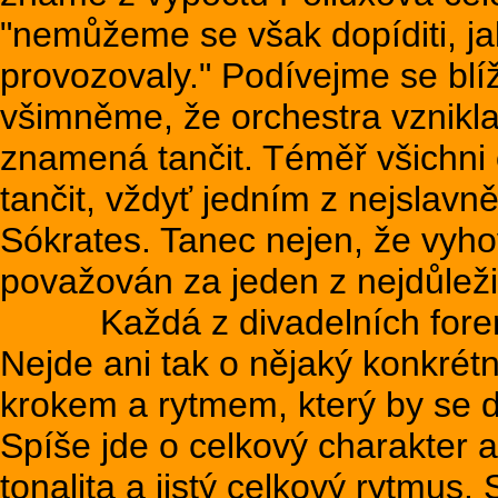
"nemůžeme se však dopíditi, ja
provozovaly." Podívejme se blíž
všimněme, že orchestra vznikla
znamená tančit. Téměř všichni
tančit, vždyť jedním z nejslavněj
Sókrates. Tanec nejen, že vyhov
považován za jeden z nejdůleži
Každá z divadelních forem mě
Nejde ani tak o nějaký konkrét
krokem a rytmem, který by se d
Spíše jde o celkový charakter a
tonalita a jistý celkový rytmus