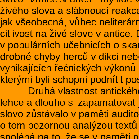
živého slova a slábnoucí reakc
jak všeobecná, vůbec neliterárn
citlivost na živé slovo v antic
v populárních učebnicích o skan
drobné chyby herců v dikci neb
vynikajících řečnických výkonů 
kterými byli schopni podnítit po
Druhá vlastnost antického p
lehce a dlouho si zapamatovat 
slovo zůstávalo v paměti audit
o tom pozornou analýzou textů 
spoléhá na to, že se v paměti 