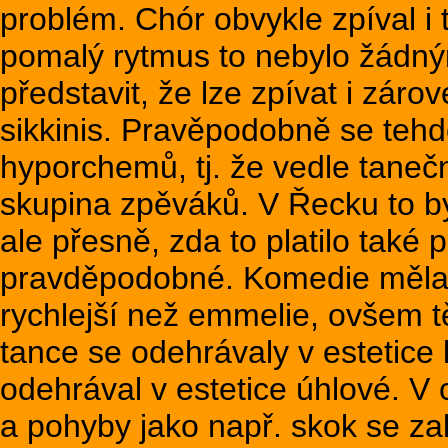
problém. Chór obvykle zpíval i t
pomalý rytmus to nebylo žádným
představit, že lze zpívat i záro
sikkinis. Pravěpodobně se tehde
hyporchemů, tj. že vedle tanečn
skupina zpěváků. V Řecku to by
ale přesně, zda to platilo také 
pravděpodobné. Komedie měla s
rychlejší než emmelie, ovšem tě
tance se odehrávaly v estetice 
odehrával v estetice úhlové. V 
a pohyby jako např. skok se z