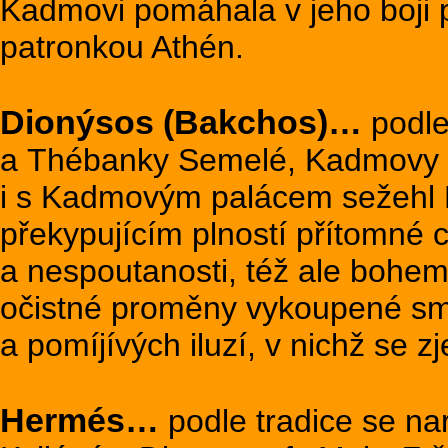
Kadmovi pomáhala v jeho boji 
patronkou Athén.
Dionýsos (Bakchos)…
podle 
a Thébanky Semelé, Kadmovy dc
i s Kadmovým palácem sežehl 
překypujícím plností přítomné 
a nespoutanosti, též ale bohem
očistné proměny vykoupené smr
a pomíjívých iluzí, v nichž se 
Hermés…
podle tradice se nar