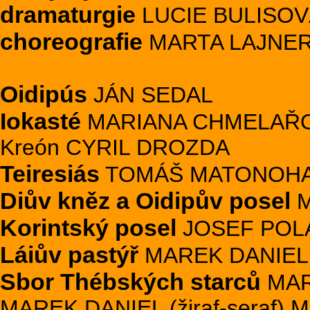
dramaturgie
LUCIE BULISOV
choreografie
MARTA LAJNE
Oidipús
JÁN SEDAL
Iokasté
MARIANA CHMELAŘO
Kreón CYRIL DROZDA
Teiresiás
TOMÁŠ MATONOH
Diův kněz a Oidipův posel
M
Korintský posel
JOSEF POL
Láiův pastýř
MAREK DANIEL
Sbor Thébských starců
MART
MAREK DANIEL (žiraf-seraf) M