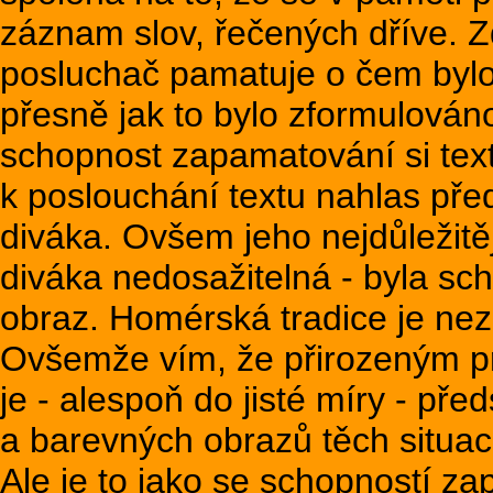
záznam slov, řečených dříve. Zd
posluchač pamatuje o čem bylo 
přesně jak to bylo zformulováno.
schopnost zapamatování si tex
k poslouchání textu nahlas před
diváka. Ovšem jeho nejdůležitě
diváka nedosažitelná - byla sc
obraz. Homérská tradice je n
Ovšemže vím, že přirozeným p
je - alespoň do jisté míry - pře
a barevných obrazů těch situací
Ale je to jako se schopností z