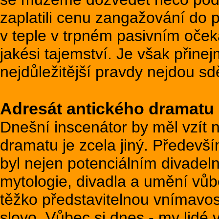
zaplatili cenu zangažování do
v teple v trpném pasivním oče
jakési tajemství. Je však přin
nejdůležitější pravdy nejdou s
Adresát antického dramatu
Dnešní inscenátor by měl vzít 
dramatu je zcela jiný. Předevší
byl nejen potenciálním divadel
mytologie, divadla a umění v
těžko představitelnou vnímavo
slovo. Vůbec si dnes - my lidé