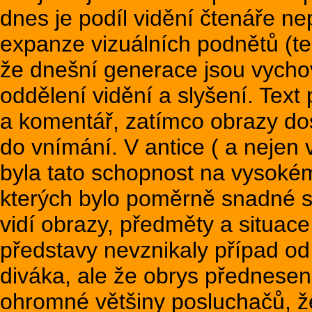
dnes je podíl vidění čtenáře n
expanze vizuálních podnětů (tel
že dnešní generace jsou vycho
oddělení vidění a slyšení. Text
a komentář, zatímco obrazy d
do vnímání. V antice ( a nejen 
byla tato schopnost na vysokém 
kterých bylo poměrně snadné s
vidí obrazy, předměty a situace
představy nevznikaly případ od
diváka, ale že obrys přednesen
ohromné většiny posluchačů, že