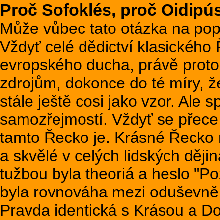
Proč Sofoklés, proč Oidipú
Může vůbec tato otázka na pop
Vždyť celé dědictví klasického
evropského ducha, právě protož
zdrojům, dokonce do té míry, 
stále ještě cosi jako vzor. Ale 
samozřejmostí. Vždyť se přece
tamto Řecko je. Krásné Řecko 
a skvělé v celých lidských dějin
tužbou byla theoriá a heslo "Po
byla rovnováha mezi oduševnělo
Pravda identická s Krásou a D