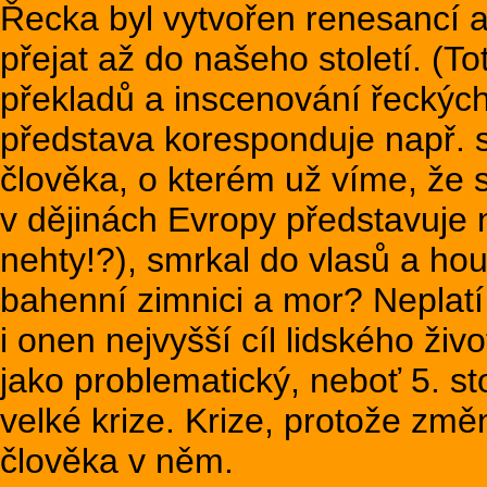
Řecka byl vytvořen renesancí 
přejat až do našeho století. (Tot
překladů a inscenování řeckých
představa koresponduje např. s
člověka, o kterém už víme, že si
v dějinách Evropy představuje 
nehty!?), smrkal do vlasů a hou
bahenní zimnici a mor? Neplat
i onen nejvyšší cíl lidského ži
jako problematický, neboť 5. st
velké krize. Krize, protože změ
člověka v něm.