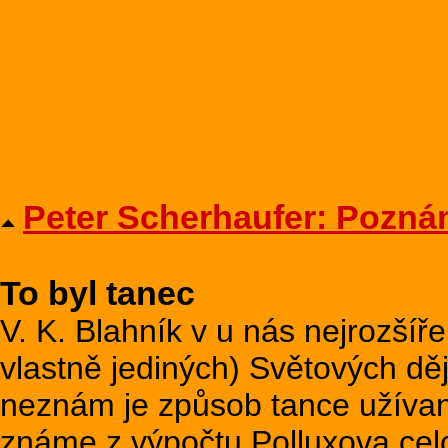
Peter Scherhaufer: Pozná
To byl tanec
V. K. Blahník v u nás nejrozší
vlastně jediných) Světových děj
neznám je způsob tance užívan
známe z výpočtu Polluxova celo