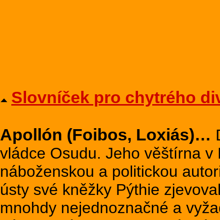
Slovníček pro chytrého di
Apollón (Foibos, Loxiás)…
D
vládce Osudu. Jeho věštírna v 
náboženskou a politickou autor
ústy své kněžky Pýthie zjevoval
mnohdy nejednoznačné a vyžadov