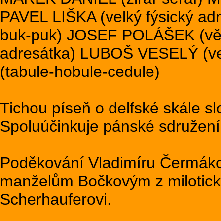
PAVEL LIŠKA (velký fýsický 
buk-puk) JOSEF POLÁŠEK (vět
adresátka) LUBOŠ VESELÝ (v
(tabule-hobule-cedule)
Tichou píseň o delfské skále s
Spoluúčinkuje pánské sdružení
Poděkování Vladimíru Čermákov
manželům Bočkovým z milotick
Scherhauferovi.