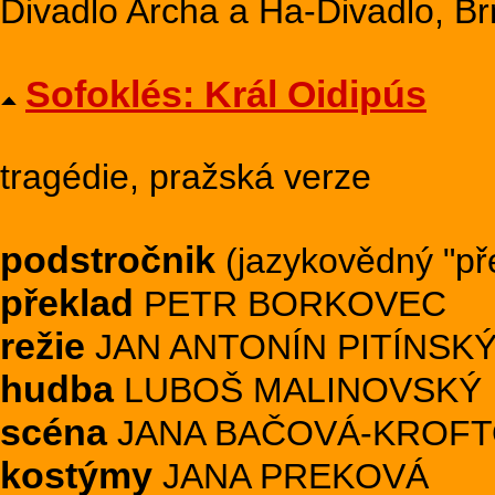
Divadlo Archa a Ha-Divadlo, Br
Sofoklés: Král Oidipús
tragédie, pražská verze
podstročnik
(jazykovědný "p
překlad
PETR BORKOVEC
režie
JAN ANTONÍN PITÍNSK
hudba
LUBOŠ MALINOVSKÝ
scéna
JANA BAČOVÁ-KROF
kostýmy
JANA PREKOVÁ