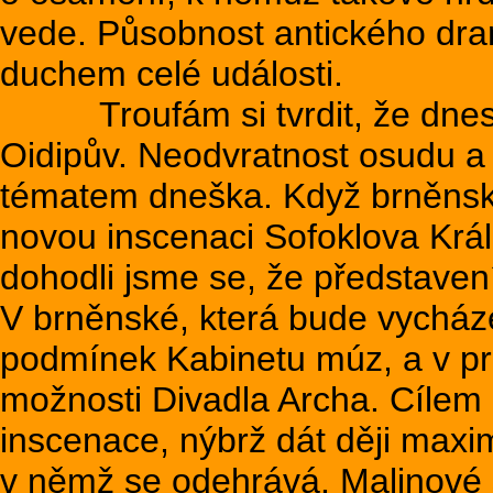
vede. Působnost antického dr
duchem celé události.
Troufám si tvrdit, že dnes j
Oidipův. Neodvratnost osudu a
tématem dneška. Když brněnsk
novou inscenaci Sofoklova Krále
dohodli jsme se, že představen
V brněnské, která bude vycháze
podmínek Kabinetu múz, a v pr
možnosti Divadla Archa. Cílem 
inscenace, nýbrž dát ději maxi
v němž se odehrává. Malinové