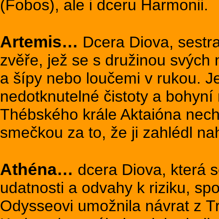
(Fobos), ale i dceru Harmonii.
Artemis…
Dcera Diova, sestra
zvěře, jež se s družinou svých
a šípy nebo loučemi v rukou. 
nedotknutelné čistoty a bohyní 
Thébského krále Aktaióna necha
smečkou za to, že ji zahlédl nah
Athéna…
dcera Diova, která s
udatnosti a odvahy k riziku, spo
Odysseovi umožnila návrat z Tr