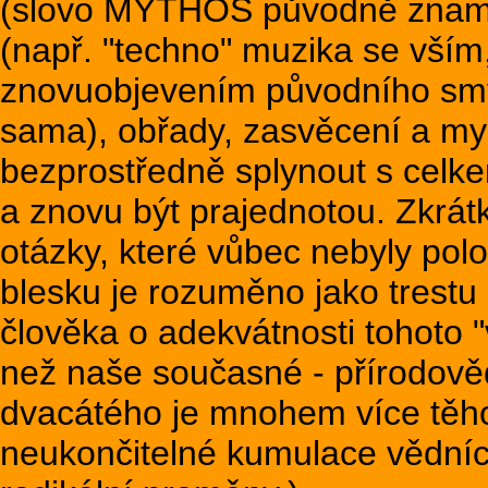
(slovo MYTHOS původně znamen
(např. "techno" muzika se vším
znovuobjevením původního smys
sama), obřady, zasvěcení a mys
bezprostředně splynout s celke
a znovu být prajednotou. Zkrát
otázky, které vůbec nebyly po
blesku je rozuměno jako trestu
člověka o adekvátnosti tohoto 
než naše současné - přírodověd
dvacátého je mnohem více těhot
neukončitelné kumulace vědních