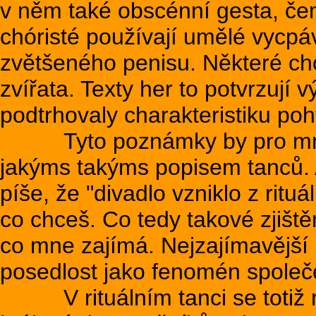
v něm také obscénní gesta, č
chóristé používají umělé vycpá
zvětšeného penisu. Některé ch
zvířata. Texty her to potvrzují
podtrhovaly charakteristiku po
Tyto poznámky by pro mne b
jakýms takýms popisem tanců. 
píše, že "divadlo vzniklo z rituá
co chceš. Co tedy takové zjiště
co mne zajímá. Nejzajímavější n
posedlost jako fenomén společe
V rituálním tanci se totiž re