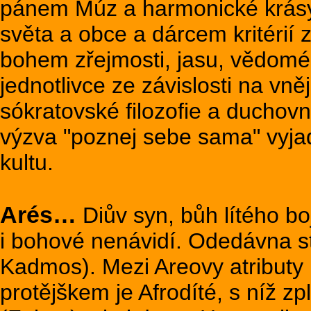
pánem Múz a harmonické krásy, 
světa a obce a dárcem kritérií 
bohem zřejmosti, jasu, vědomé
jednotlivce ze závislosti na vně
sókratovské filozofie a ducho
výzva "poznej sebe sama" vyjad
kultu.
Arés…
Diův syn, bůh lítého bo
i bohové nenávidí. Odedávna st
Kadmos). Mezi Areovy atributy 
protějškem je Afrodíté, s níž zp