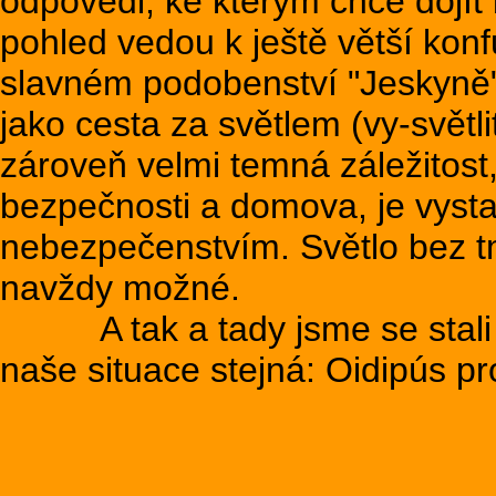
odpovědi, ke kterým chce dojí
pohled vedou k ještě větší kon
slavném podobenství "Jeskyně"
jako cesta za světlem (vy-světlit
zároveň velmi temná záležitost, 
bezpečnosti a domova, je vyst
nebezpečenstvím. Světlo bez tm
navždy možné.
A tak a tady jsme se stali 
naše situace stejná: Oidipús pr