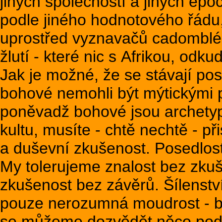
jiných společností a jiných ep
podle jiného hodnotového řádu
uprostřed vyznavačů cadomblé se
žlutí - které nic s Afrikou, odku
Jak je možné, že se stávají pose
bohové nemohli být mýtickými 
poněvadž bohové jsou archetyp
kultu, musíte - chtě nechtě - př
a duševní zkušenost. Posedlost
My tolerujeme znalost bez zkuš
zkušenost bez závěrů. Šílenstv
pouze nerozumná moudrost - be
se můžeme dozvědět něco pod