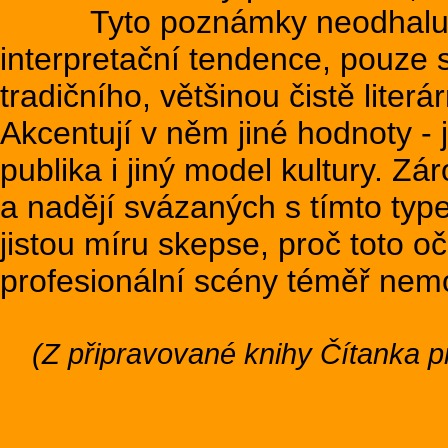
Tyto poznámky neodhalují ž
interpretační tendence, pouze 
tradičního, většinou čistě liter
Akcentují v něm jiné hodnoty - 
publika i jiný model kultury. Z
a nadějí svázaných s tímto typ
jistou míru skepse, proč toto o
profesionální scény téměř nemo
(Z připravované knihy Čítanka pr