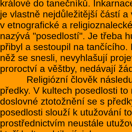
králové do tanečníků. Inkarnac
je vlastně nejdůležitější částí a
v etnografické a religioznaleck
nazývá "posedlostí". Je třeba 
přibyl a sestoupil na tančícího.
něž se snesli, nevyhlašují proj
proroctví a věštby, nedávají ž
Religiózní člověk následuje
předky. V kultech posedlosti t
doslovné ztotožnění se s předky
posedlosti slouží k utužování t
prostřednictvím neustále utužov