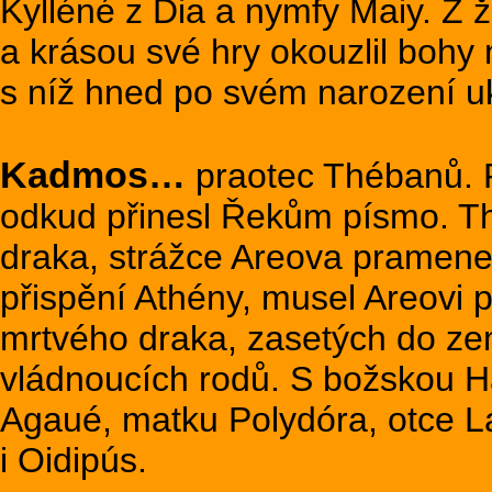
Kylléné z Dia a nymfy Maiy. Z že
a krásou své hry okouzlil bohy n
s níž hned po svém narození uk
Kadmos…
praotec Thébanů. Po
odkud přinesl Řekům písmo. Thé
draka, strážce Areova pramene.
přispění Athény, musel Areovi p
mrtvého draka, zasetých do ze
vládnoucích rodů. S božskou H
Agaué, matku Polydóra, otce L
i Oidipús.