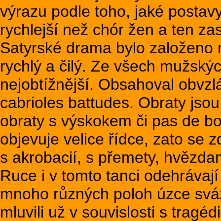
výrazu podle toho, jaké postavy
rychlejší než chór žen a ten zas
Satyrské drama bylo založeno na
rychlý a čilý. Ze všech mužský
nejobtížnější. Obsahoval obvzl
cabrioles battudes. Obraty jso
obraty s výskokem či pas de bo
objevuje velice řídce, zato se
s akrobacií, s přemety, hvězdam
Ruce i v tomto tanci odehrávají 
mnoho různých poloh úzce sváz
mluvili už v souvislosti s tragéd