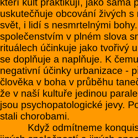
kteří kult praktikují, jako sama
uskutečňuje obcování živých s m
svět, i lidí s nesmrtelnými boh
společenstvím v plném slova sm
rituálech účinkuje jako tvořivý 
se doplňuje a naplňuje. K čemu
negativní účinky urbanizace - 
člověka v boha v průběhu taneč
že v naší kultuře jedinou paral
jsou psychopatologické jevy. P
stali chorobami.
Když odmítneme konquistado