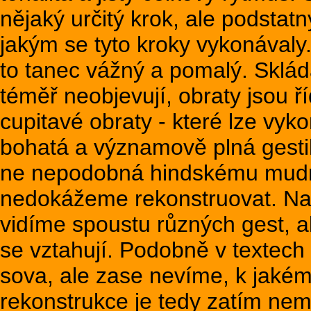
nějaký určitý krok, ale podstat
jakým se tyto kroky vykonávaly
to tanec vážný a pomalý. Sklá
téměř neobjevují, obraty jsou 
cupitavé obraty - které lze vyk
bohatá a významově plná gestik
ne nepodobná hindskému mudra
nedokážeme rekonstruovat. Na
vidíme spoustu různých gest, 
se vztahují. Podobně v textech
sova, ale zase nevíme, k jakému
rekonstrukce je tedy zatím nem