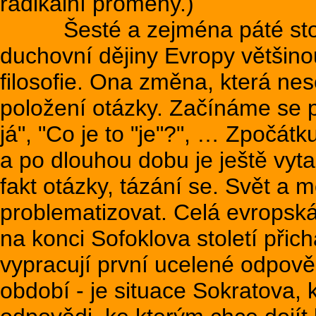
radikální proměny.)
Šesté a zejména páté století
duchovní dějiny Evropy většinou
filosofie. Ona změna, která ne
položení otázky. Začínáme se pt
já", "Co je to "je"?", … Zpočát
a po dlouhou dobu je ještě vyt
fakt otázky, tázání se. Svět a 
problematizovat. Celá evropská
na konci Sofoklova století přich
vypracují první ucelené odpověd
období - je situace Sokratova, k