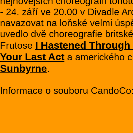
nejnovějších choreografií toho
- 24. září ve 20.00 v Divadle Ar
navazovat na loňské velmi ús
uvedlo dvě choreografie britsk
I Hastened Through
Frutose
Your Last Act
a amerického c
Sunbyrne
.
Informace o souboru CandoCo