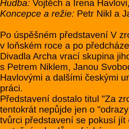
Hudba:
Vojtěch a Irena Havlovi,
Koncepce a režie:
Petr Nikl a 
Po úspěšném představení V zrc
v loňském roce a po předcházej
Divadla Archa vrací skupina jih
s Petrem Niklem, Janou Svobo
Havlovými a dalšími českými um
práci.
Představení dostalo titul "Za z
tentokrát nepůjde jen o "odraz
tvůrci představení se pokusí jít