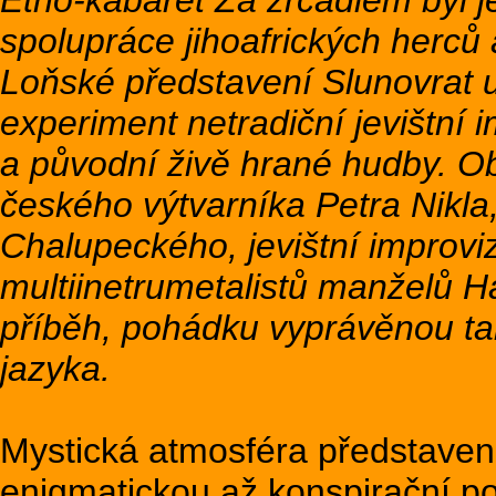
Etno-kabaret Za zrcadlem byl 
spolupráce jihoafrických herců 
Loňské představení Slunovrat 
experiment netradiční jevištní i
a původní živě hrané hudby. O
českého výtvarníka Petra Nikla,
Chalupeckého, jevištní improv
multiinetrumetalistů manželů H
příběh, pohádku vyprávěnou tak
jazyka.
Mystická atmosféra představen
enigmatickou až konspirační po