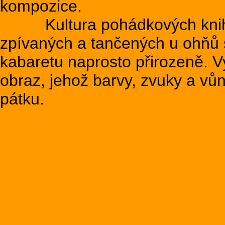
kompozice.
Kultura pohádkových knih a
zpívaných a tančených u ohňů 
kabaretu naprosto přirozeně. V
obraz, jehož barvy, zvuky a vů
pátku.