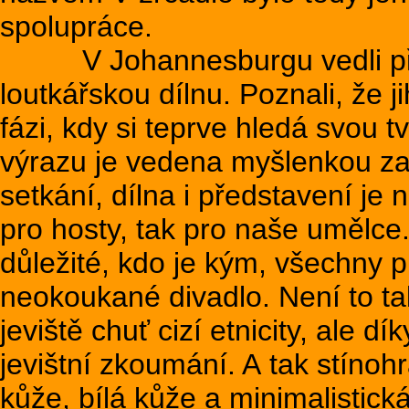
spolupráce.
V Johannesburgu vedli před
loutkářskou dílnu. Poznali, že j
fázi, kdy si teprve hledá svou t
výrazu je vedena myšlenkou za
setkání, dílna i představení je
pro hosty, tak pro naše umělce
důležité, kdo je kým, všechny 
neokoukané divadlo. Není to tak
jeviště chuť cizí etnicity, ale dí
jevištní zkoumání. A tak stínohr
kůže, bílá kůže a minimalistic