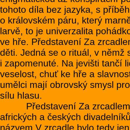
tohoto díla bez jazyka, s příb
o královském páru, který marně
larvě, to je univerzalita pohád
ve hře. Představení Za zrcadl
děti. Jedná se o rituál, v něm
i zapomenuté. Na jevišti tančí l
veselost, chuť ke hře a slavnosti
umělci mají obrovský smysl pro
sílu hlasu.
Představení Za zrcadlem je 
afrických a českých divadelník
názvem V zrcadle bylo tedy je