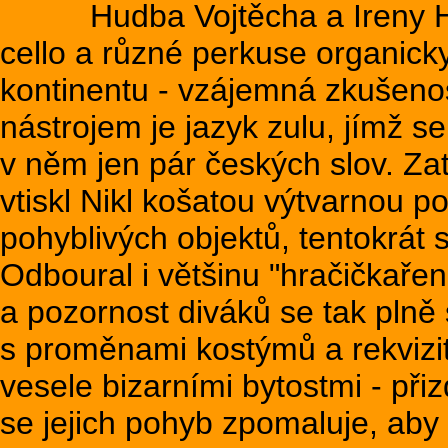
Hudba Vojtěcha a Ireny Havl
cello a různé perkuse organick
kontinentu - vzájemná zkušenos
nástrojem je jazyk zulu, jímž s
v něm jen pár českých slov. Za
vtiskl Nikl košatou výtvarnou 
pohyblivých objektů, tentokrát 
Odboural i většinu "hračičkařen
a pozornost diváků se tak plně 
s proměnami kostýmů a rekvizit
vesele bizarními bytostmi - při
se jejich pohyb zpomaluje, aby v