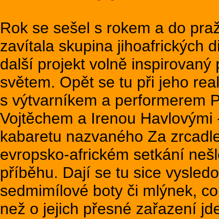
Rok se sešel s rokem a do pra
zavítala skupina jihoafrických d
další projekt volně inspirova
světem. Opět se tu při jeho real
s výtvarníkem a performerem P
Vojtěchem a Irenou Havlovými -
kabaretu nazvaného Za zrcadl
evropsko-africkém setkání nešl
příběhu. Dají se tu sice vysledo
sedmimílové boty či mlýnek, co 
než o jejich přesné zařazení jd