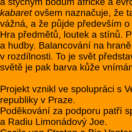
a styčným bodům africké a evro
kabaret
ovšem naznačuje, že ta
vážná, a že půjde především o 
Hra předmětů, loutek a stínů. 
a hudby. Balancování na hraně
v rozdílnosti. To je svět předs
světě je pak barva kůže vnímán
Projekt vznikl ve spolupráci s 
republiky v Praze.
Poděkování za podporu patří 
a Radiu Limonádový Joe.