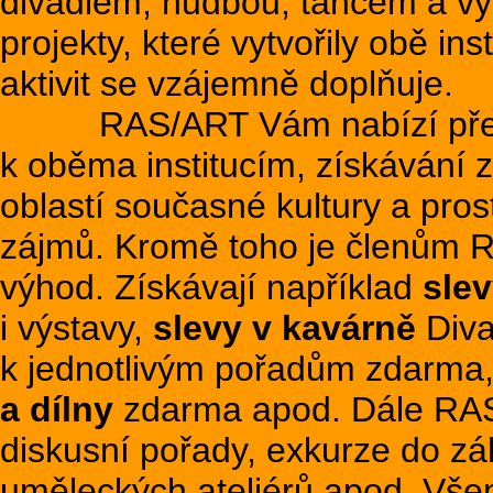
divadlem, hudbou, tancem a vý
projekty, které vytvořily obě in
aktivit se vzájemně doplňuje.
RAS/ART Vám nabízí předevš
k oběma institucím, získávání
oblastí současné kultury a pros
zájmů. Kromě toho je členům 
výhod. Získávají například
sle
i výstavy,
slevy v kavárně
Diva
k jednotlivým pořadům zdarma,
a dílny
zdarma apod. Dále RAS/
diskusní pořady, exkurze do zá
uměleckých ateliérů apod. Vš