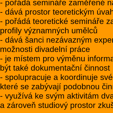
- pořádá semináře zaměřené n
- dává prostor teoretickým úv
- pořádá teoretické semináře z
profily významných umělců
- dává šanci nezávazným exper
možnosti divadelní práce
- je místem pro výměnu informac
být také dokumentační činnost
- spolupracuje a koordinuje své 
které se zabývají podobnou čin
- využívá ke svým aktivitám dva
a zároveň studiový prostor zk