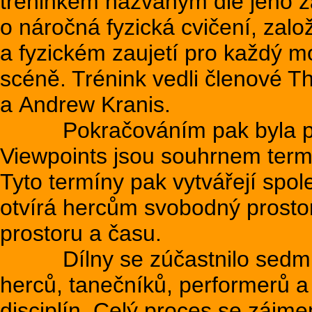
tréninkem nazvaným dle jeho z
o náročná fyzická cvičení, zal
a fyzickém zaujetí pro každý m
scéně. Trénink vedli členové 
a Andrew Kranis.
Pokračováním pak byla prá
Viewpoints jsou souhrnem termín
Tyto termíny pak vytvářejí spol
otvírá hercům svobodný prostor
prostoru a času.
Dílny se zúčastnilo sedmnác
herců, tanečníků, performerů a
disciplín. Celý proces se zájmem