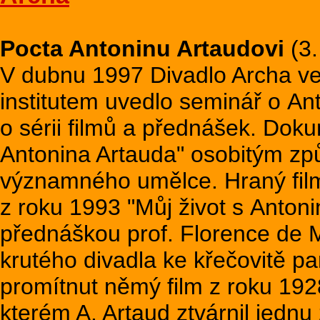
Pocta Antoninu Artaudovi
(3.
V dubnu 1997 Divadlo Archa v
institutem uvedlo seminář o An
o sérii filmů a přednášek. Dok
Antonina Artauda" osobitým způs
významného umělce. Hraný film
z roku 1993 "Můj život s Anton
přednáškou prof. Florence de M
krutého divadla ke křečovitě p
promítnut němý film z roku 192
kterém A. Artaud ztvárnil jednu 