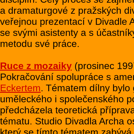
a dramaturgové z pražských di
veřejnou prezentací v Divadle A
se svými asistenty a s účastní
metodu své práce.
Ruce z mozaiky
(prosinec 1997
Pokračování spolupráce s ame
Eckertem
. Tématem dílny bylo 
uměleckého i společenského p
předcházela teoretická přípra
tématu. Studio Divadla Archa os
který se tímto tématem zabývá 