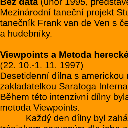
Bez data
(únor 1995, představe
Mezinárodní taneční projekt St
tanečník Frank van de Ven s če
a hudebníky.
Viewpoints a Metoda herecké
(22. 10.-1. 11. 1997)
Desetidenní dílna s americkou 
zakladatelkou Saratoga Internat
Během této intenzivní dílny by
metoda Viewpoints.
Každý den dílny byl zaháje