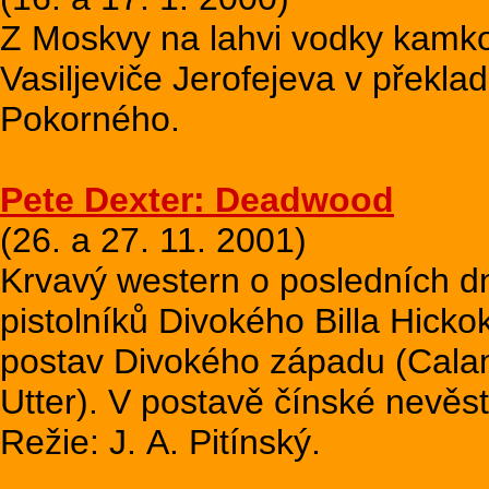
Z Moskvy na lahvi vodky kamkol
Vasiljeviče Jerofejeva v překlad
Pokorného.
Pete Dexter: Deadwood
(26. a 27. 11. 2001)
Krvavý western o posledních d
pistolníků Divokého Billa Hick
postav Divokého západu (Calam
Utter). V postavě čínské nevěst
Režie: J. A. Pitínský.