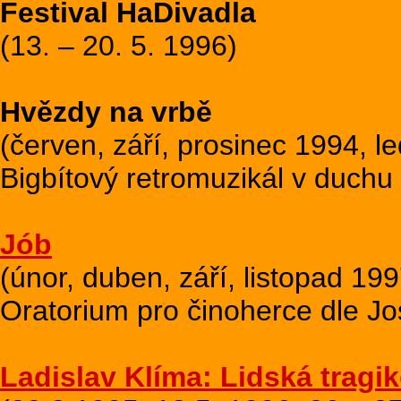
Festival HaDivadla
(13. – 20. 5. 1996)
Hvězdy na vrbě
(červen, září, prosinec 1994, l
Bigbítový retromuzikál v duchu 6
Jób
(únor, duben, září, listopad 199
Oratorium pro činoherce dle J
Ladislav Klíma: Lidská tragi