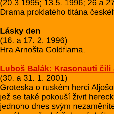
(20.3.1995; 13.5. 1996; 26 a 27
Drama proklatého titána českéh
Lásky den
(16. a 17. 2. 1996)
Hra Arnošta Goldflama.
Luboš Balák: Krasonauti čili
(30. a 31. 1. 2001)
Groteska o ruském herci Aljošov
jež se také pokouší živit here
jednoho dnes svým nezaměnit