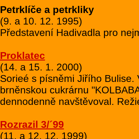
Petrklíče a petrkliky
(9. a 10. 12. 1995)
Představení Hadivadla pro nejm
Proklatec
(14. a 15. 1. 2000)
Sorieé s písněmi Jiřího Bulise
brněnskou cukrárnu "KOLBABA" 
dennodenně navštěvoval. Režie
Rozrazil 3/´99
(11. a 12. 12. 1999)