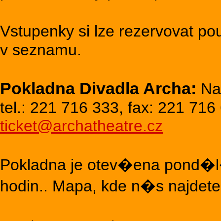
Vstupenky si lze rezervovat
v seznamu.
Pokladna Divadla Archa:
Na
tel.: 221 716 333, fax: 221 716 
ticket@archatheatre.cz
Pokladna je otev�ena pond�l
hodin.. Mapa, kde n�s najdet