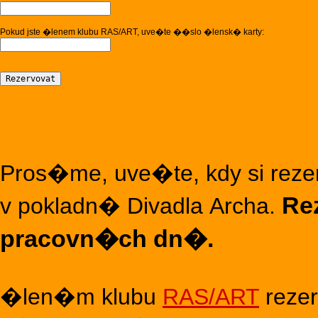
Pokud jste �lenem klubu RAS/ART, uve�te ��slo �lensk� karty:
Pros�me, uve�te, kdy si rez
Re
v pokladn� Divadla Archa.
pracovn�ch dn�.
�len�m klubu
RAS/ART
rezer