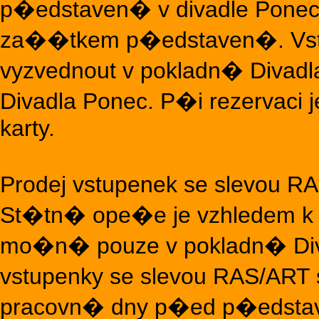
p�edstaven� v divadle Ponec
za��tkem p�edstaven�. Vst
vyzvednout v pokladn� Divadl
Divadla Ponec. P�i rezervac
karty.
Prodej vstupenek se slevou 
St�tn� ope�e je vzhledem 
mo�n� pouze v pokladn� Div
vstupenky se slevou RAS/ART 
pracovn� dny p�ed p�edst