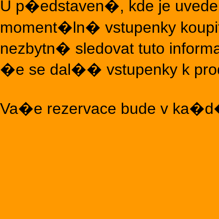
U p�edstaven�, kde je uved
moment�ln� vstupenky koupit 
nezbytn� sledovat tuto infor
�e se dal�� vstupenky k pro
Va�e rezervace bude v ka�