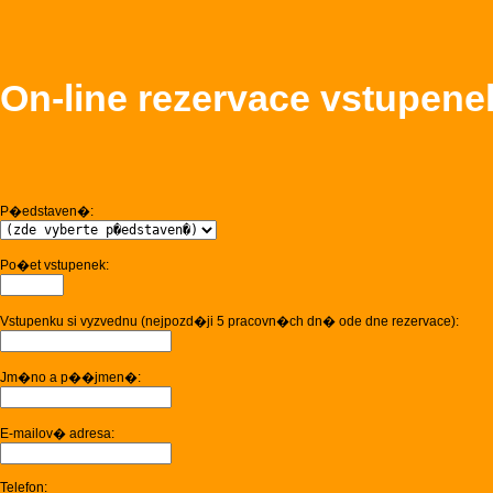
On-line rezervace vstupene
P�edstaven�:
Po�et vstupenek:
Vstupenku si vyzvednu (nejpozd�ji 5 pracovn�ch dn� ode dne rezervace):
Jm�no a p��jmen�:
E-mailov� adresa:
Telefon: