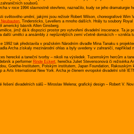
 zahraničních souborů.
Archa v roce 1994 slavnostně otevřeno, naznačilo, kudy se jeho dramaturgie 
světového umění, jakými jsou režisér Robert Wilson, choreografové Wim V
e Neubauten
, Tindersticks, Levellers a mnoho dalších. Hrály tu soubory Ro
l americký básník Allen Ginsberg.
e, jimž dá k dispozici prostor pro vytvoření divadelní inscenace. Ta je p
 další umělci a ansámbly z nejrůznějších zemí včetně domácích – vznikla tu
1992 tak představila v pražském Národním divadle Mina Tanaku s projektem
la Archa získaly mezinárodní ohlas a byly uvedeny v zahraničí, například n
 herecké a taneční tvorby – nikoli na výsledek. Tuzemským hercům a tane
udebník a performer
Rinde Eckert
, herečka Juliet Stevensonová či režisérka 
, Goethe-Institutem, Polským institutem, Japan Foundation, Rakouským kul
 a Arts International New York. Archa je členem evropské divadelní sítě IET
é řešení divadelních sálů – Miroslav Melena; grafický design – Robert V. Nov