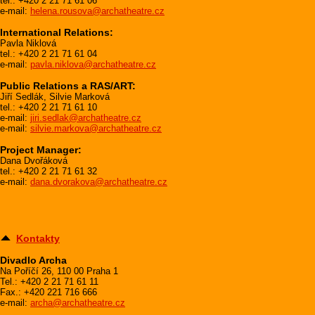
tel.: +420 2 21 71 61 06
e-mail:
helena.rousova@archatheatre.cz
International Relations:
Pavla Niklová
tel.: +420 2 21 71 61 04
e-mail:
pavla.niklova@archatheatre.cz
Public Relations a RAS/ART:
Jiří Sedlák, Silvie Marková
tel.: +420 2 21 71 61 10
e-mail:
jiri.sedlak@archatheatre.cz
e-mail:
silvie.markova@archatheatre.cz
Project Manager:
Dana Dvořáková
tel.: +420 2 21 71 61 32
e-mail:
dana.dvorakova@archatheatre.cz
Kontakty
Divadlo Archa
Na Poříčí 26, 110 00 Praha 1
Tel.: +420 2 21 71 61 11
Fax.: +420 221 716 666
e-mail:
archa@archatheatre.cz