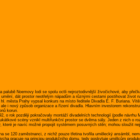
alubě Noemovy lodi se spolu octli nejroztodivnější živočichové, aby přečka
mění, dát prostor neotřelým nápadům a různými cestami postihovat život na z
 města Prahy vypsal konkurs na místo ředitele Divadla E. F. Buriana. Vítěz
, ale i nový způsob organizace a řízení divadla. Hlavním investorem rekonst
onů korun.
o rok později pokračovaly montáží divadelních technologií (podle návrhu M
kukátkové scény vznikl multifunkční prostor se dvěma sály. Jeden z nich o r
y, které je navíc možné propojit systémem posuvných stěn; mohou sloužit ne
e 120 zaměstnanci, z nichž pouze třetina tvořila umělecký ansámbl, nemá Ar
. Archa pracuje na principu produkčního domu, tedy poskytuje umělcům produk