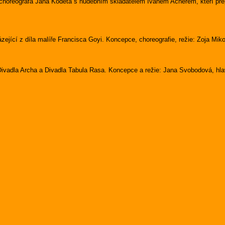
 choreografa Jana Kodeta s hudebním skladatelem Ivanem Acherem, kteří pře
ející z díla malíře Francisca Goyi. Koncepce, choreografie, režie: Zoja Mik
Divadla Archa a Divadla Tabula Rasa. Koncepce a režie: Jana Svobodová, hla