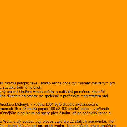
li ničivou potopu; také Divadlo Archa chce být místem otevřeným pro
ačátku třetího tisíciletí.
ný projekt Ondřeje Hraba počítal s radikální proměnou zbytnělé
rukce divadelních prostor se společně s pražským magistrátem stal
iroslava Meleny), v květnu 1994 bylo divadlo zkolaudováno
ozměrech 15 x 28 metrů pojme 100 až 400 diváků (nebo – v případě
jrůznějším produkcím od opery přes činohru až po scénický tanec či
cha stálý soubor. Její provoz zajišťuje 22 stálých pracovníků, kteří
ční i technické zázemí pro jejich tvorbu. Tento způsob práce umožňuje