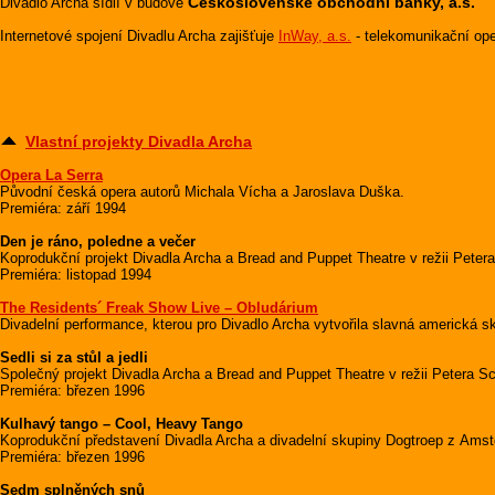
Československé obchodní banky, a.s.
Divadlo Archa sídlí v budově
Internetové spojení Divadlu Archa zajišťuje
InWay, a.s.
- telekomunikační ope
Vlastní projekty Divadla Archa
Opera La Serra
Původní česká opera autorů Michala Vícha a Jaroslava Duška.
Premiéra: září 1994
Den je ráno, poledne a večer
Koprodukční projekt Divadla Archa a Bread and Puppet Theatre v režii Pete
Premiéra: listopad 1994
The Residents´ Freak Show Live – Obludárium
Divadelní performance, kterou pro Divadlo Archa vytvořila slavná americká 
Sedli si za stůl a jedli
Společný projekt Divadla Archa a Bread and Puppet Theatre v režii Petera 
Premiéra: březen 1996
Kulhavý tango – Cool, Heavy Tango
Koprodukční představení Divadla Archa a divadelní skupiny Dogtroep z Ams
Premiéra: březen 1996
Sedm splněných snů