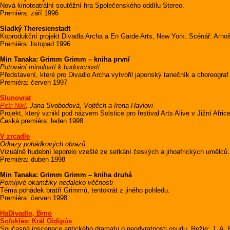
Nová kinoteatrální soutěžní hra Společenského oddílu Stereo.
Premiéra: září 1996
Sladký Theresienstadt
Koprodukční projekt Divadla Archa a En Garde Arts, New York. Scénář: Arno
Premiéra: listopad 1996
Min Tanaka: Grimm Grimm – kniha první
Putování minulostí k budoucnosti
Představení, které pro Divadlo Archa vytvořil japonský tanečník a choreograf
Premiéra: červen 1997
Slunovrat
Petr Nikl
, Jana Svobodová, Vojtěch a Irena Havlovi
Projekt, který vznikl pod názvem Solstice pro festival Arts Alive v Jižní Africe
Česká premiéra: leden 1998.
V zrcadle
Odrazy pohádkových obrazů
Vizuálně hudební leporelo vzešlé ze setkání českých a jihoafrických umělců.
Premiéra: duben 1998
Min Tanaka: Grimm Grimm – kniha druhá
Pomíjivé okamžiky nedaleko věčnosti
Téma pohádek bratří Grimmů, tentokrát z jiného pohledu.
Premiéra: červen 1998
HaDivadlo, Brno
Sofoklés: Král Oidipús
Současná inscenace antického dramatu o neodvratnosti osudu. Režie: J. A. P