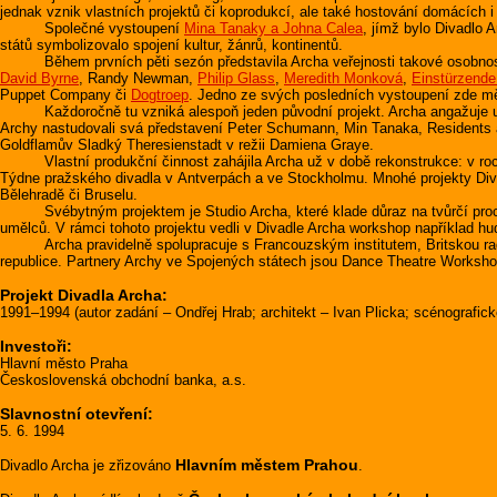
jednak vznik vlastních projektů či koprodukcí, ale také hostování domácích i
Společné vystoupení
Mina Tanaky a Johna Calea
, jímž bylo Divadlo 
států symbolizovalo spojení kultur, žánrů, kontinentů.
Během prvních pěti sezón představila Archa veřejnosti takové osobnosti 
David Byrne
, Randy Newman,
Philip Glass
,
Meredith Monková
,
Einstürzend
Puppet Company či
Dogtroep
. Jedno ze svých posledních vystoupení zde mě
Každoročně tu vzniká alespoň jeden původní projekt. Archa angažuje umělc
Archy nastudovali svá představení Peter Schumann, Min Tanaka, Residents a
Goldflamův Sladký Theresienstadt v režii Damiena Graye.
Vlastní produkční činnost zahájila Archa už v době rekonstrukce: v roce 
Týdne pražského divadla v Antverpách a ve Stockholmu. Mnohé projekty Divad
Bělehradě či Bruselu.
Svébytným projektem je Studio Archa, které klade důraz na tvůrčí proces
umělců. V rámci tohoto projektu vedli v Divadle Archa workshop například h
Archa pravidelně spolupracuje s Francouzským institutem, Britskou radou
republice. Partnery Archy ve Spojených státech jsou Dance Theatre Workshop
Projekt Divadla Archa:
1991–1994 (autor zadání – Ondřej Hrab; architekt – Ivan Plicka; scénografick
Investoři:
Hlavní město Praha
Československá obchodní banka, a.s.
Slavnostní otevření:
5. 6. 1994
Hlavním městem Prahou
Divadlo Archa je zřizováno
.