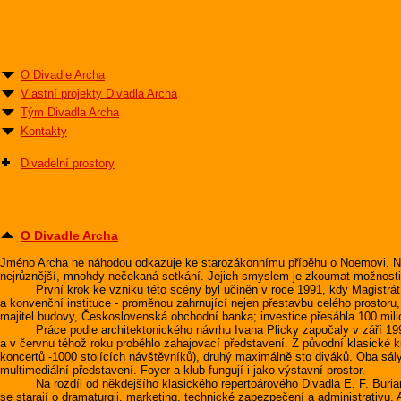
O Divadle Archa
Vlastní projekty Divadla Archa
Tým Divadla Archa
Kontakty
Divadelní prostory
O Divadle Archa
Jméno Archa ne náhodou odkazuje ke starozákonnímu příběhu o Noemovi. Na p
nejrůznější, mnohdy nečekaná setkání. Jejich smyslem je zkoumat možnosti u
První krok ke vzniku této scény byl učiněn v roce 1991, kdy Magistrát hl.
a konvenční instituce - proměnou zahrnující nejen přestavbu celého prostoru
majitel budovy, Československá obchodní banka; investice přesáhla 100 mili
Práce podle architektonického návrhu Ivana Plicky započaly v září 1992, 
a v červnu téhož roku proběhlo zahajovací představení. Z původní klasické 
koncertů -1000 stojících návštěvníků), druhý maximálně sto diváků. Oba sál
multimediální představení. Foyer a klub fungují i jako výstavní prostor.
Na rozdíl od někdejšího klasického repertoárového Divadla E. F. Buriana s
se starají o dramaturgii, marketing, technické zabezpečení a administrativu