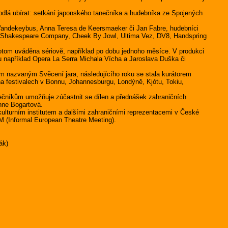
hodlá ubírat: setkání japonského tanečníka a hudebníka ze Spojených
andekeybus, Anna Teresa de Keersmaeker či Jan Fabre, hudebníci
yal Shakespeare Company, Cheek By Jowl, Ultima Vez, DV8, Handspring
otom uváděna sériově, například po dobu jednoho měsíce. V produkci
 například Opera La Serra Michala Vícha a Jaroslava Duška či
 nazvaným Svěcení jara, následujícího roku se stala kurátorem
a festivalech v Bonnu, Johannesburgu, Londýně, Kjótu, Tokiu,
čníkům umožňuje zúčastnit se dílen a přednášek zahraničních
Anne Bogartová.
turním institutem a dalšími zahraničními reprezentacemi v České
M (Informal European Theatre Meeting).
ák)