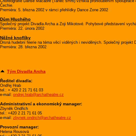
Choreografie Danse Macabre (Tanec smrti) vznikla prohloubením spolupráce
Čechie.
Premiéra: 5. března 2002 v rámci přehlídky Dance Zone 2002
Dům Hluchého
Společný projekt Divadla Archa a Zoji Mikotové. Pohybové představení vycház
Premiéra: 22. února 2002
Něžné knoflíky
Drsná hudební féerie na téma věcí viděných i neviděných. Společný projekt 
Premiéra: 28. března 2002
Tým Divadla Archa
Ředitel divadla:
Ondřej Hrab
tel.: + 420 2 21 71 61 03
e-mail:
ondrej.hrab@archatheatre.cz
Administrativní a ekonomický manager:
Zbyněk Ondřich
tel.: +420 2 21 71 61 05
e-mail:
zbynek.ondrich@archatheatre.cz
Provozní manager:
Helena Rousová