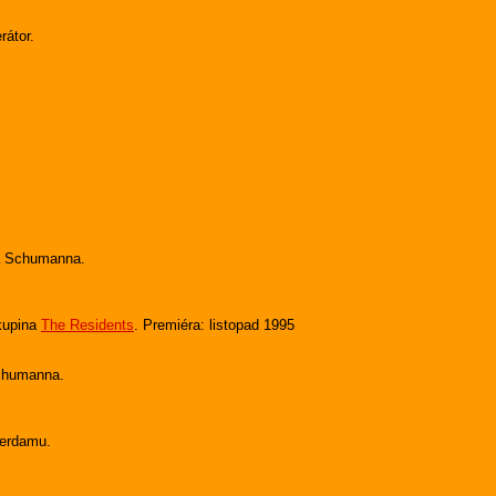
rátor.
ra Schumanna.
skupina
The Residents
. Premiéra: listopad 1995
Schumanna.
terdamu.