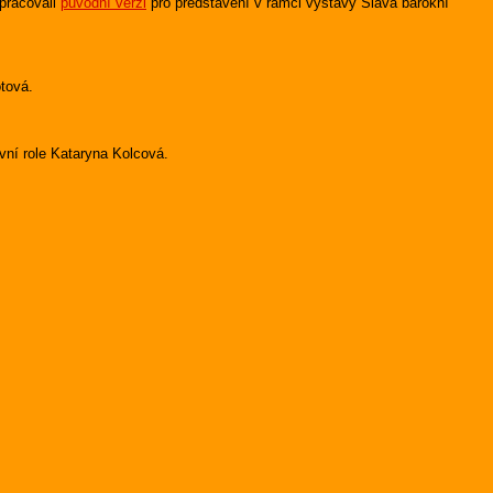
pracovali
původní verzi
pro představení v rámci výstavy Sláva barokní
otová.
vní role Kataryna Kolcová.