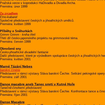
Pražská verze v koprodukci HaDivadla a Divadla Archa.
Premiéra: únor 1999
Za zrcadlem
Etno-kabaret
Společné představení českých a jihoafrických umělců.
Premiéra: květen 1999
Příběhy o Sněhurkách
Grimm Grimm - kniha třetí
Třetí díl česko-japonského projektu na grimmovské téma.
Premiéra: červen 1999
Obnošené sny
Česko-jihoafrické divadelní fantazie
Další představení, které je výsledkem spolupráce českých a jihoafrických he
Premiéra: květen 2001
Marné Tázání Nebes
barokní čínérie
Představení v rámci výstavy Sláva barokní Čechie. Setkání pekingské opery a
Premiéra: září 2001
Dance macabre aneb Tanec smrti v Kutné Hoře
Tanečně-činoherní představení
Představení v rámci výstavy Sláva barokní Čechie. Konfrontace tance a činoh
Premiéra: říjen 2001
Danse Macabre